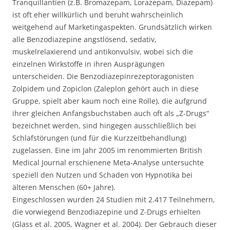
Tranquillantien (z.B. Bromazepam, Lorazepam, Diazepam)
ist oft eher willkürlich und beruht wahrscheinlich
weitgehend auf Marketingaspekten. Grundsätzlich wirken
alle Benzodiazepine angstlösend, sedativ,
muskelrelaxierend und antikonvulsiv, wobei sich die
einzelnen Wirkstoffe in ihren Ausprägungen
unterscheiden. Die Benzodiazepinrezeptoragonisten
Zolpidem und Zopiclon (Zaleplon gehört auch in diese
Gruppe, spielt aber kaum noch eine Rolle), die aufgrund
ihrer gleichen Anfangsbuchstaben auch oft als „Z-Drugs“
bezeichnet werden, sind hingegen ausschließlich bei
Schlafstörungen (und für die Kurzzeitbehandlung)
zugelassen. Eine im Jahr 2005 im renommierten British
Medical Journal erschienene Meta-Analyse untersuchte
speziell den Nutzen und Schaden von Hypnotika bei
älteren Menschen (60+ Jahre).
Eingeschlossen wurden 24 Studien mit 2.417 Teilnehmern,
die vorwiegend Benzodiazepine und Z-Drugs erhielten
(Glass et al. 2005, Wagner et al. 2004). Der Gebrauch dieser