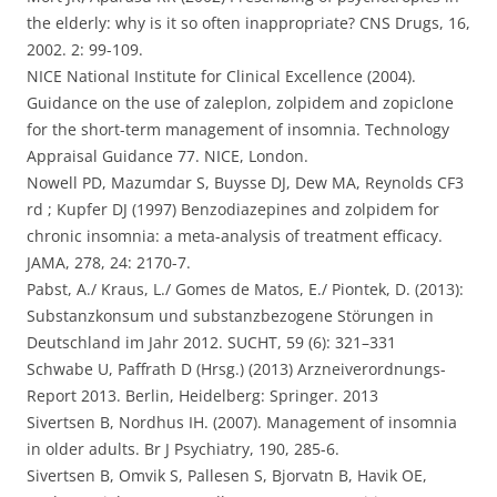
the elderly: why is it so often inappropriate? CNS Drugs, 16,
2002. 2: 99-109.
NICE National Institute for Clinical Excellence (2004).
Guidance on the use of zaleplon, zolpidem and zopiclone
for the short-term management of insomnia. Technology
Appraisal Guidance 77. NICE, London.
Nowell PD, Mazumdar S, Buysse DJ, Dew MA, Reynolds CF3
rd ; Kupfer DJ (1997) Benzodiazepines and zolpidem for
chronic insomnia: a meta-analysis of treatment efficacy.
JAMA, 278, 24: 2170-7.
Pabst, A./ Kraus, L./ Gomes de Matos, E./ Piontek, D. (2013):
Substanzkonsum und substanzbezogene Störungen in
Deutschland im Jahr 2012. SUCHT, 59 (6): 321–331
Schwabe U, Paffrath D (Hrsg.) (2013) Arzneiverordnungs-
Report 2013. Berlin, Heidelberg: Springer. 2013
Sivertsen B, Nordhus IH. (2007). Management of insomnia
in older adults. Br J Psychiatry, 190, 285-6.
Sivertsen B, Omvik S, Pallesen S, Bjorvatn B, Havik OE,