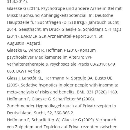
31.3.2014).
Glaeske G (2014). Psychotrope und andere Arzneimittel mit
Missbrauchsund Abhängigkeitspotenzial. In: Deutsche
Hauptstelle für Suchtfragen (DHS) (Hrsg.), Jahrbuch Sucht
2014. Geesthacht. Im Druck Glaeske G, Schicktanz C (Hrsg.)
(2011). BARMER GEK Arzneimittel-Report 2011. St.
Augustin: Asgard.
Glaeske G, Windt R, Hoffman F (2010) Konsum
psychoaktiver Medikamente im Alter.In: VPP
Verhaltenstherapie & Psychosoziale Praxis 03/2010: 649
660, DGVT Verlag
Glass J, Lanctôt KL, Herrmann N, Sproule BA, Busto UE
(2005). Sedative hypnotics in older people with insomnia:
meta-analysis of risks and benefits. BMJ, 331 (7526),1169.
Hoffmann F, Glaeske G, Scharffetter W (2006).
Zunehmender Hypnotikagebrauch auf Privatrezepten in
Deutschland. Sucht, 52, 360-366.2.
Hoffmann F, Scharffetter W, Glaeske G (2009). Verbrauch
von Zolpidem und Zopiclon auf Privat rezepten zwischen