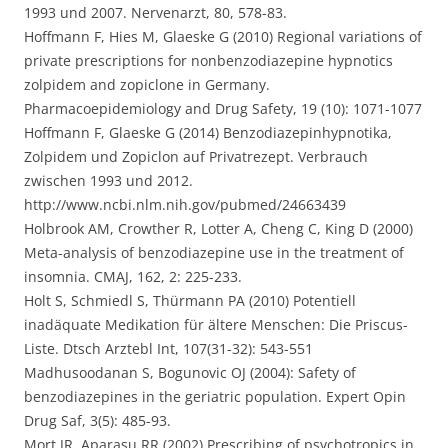
1993 und 2007. Nervenarzt, 80, 578-83.
Hoffmann F, Hies M, Glaeske G (2010) Regional variations of
private prescriptions for nonbenzodiazepine hypnotics
zolpidem and zopiclone in Germany.
Pharmacoepidemiology and Drug Safety, 19 (10): 1071-1077
Hoffmann F, Glaeske G (2014) Benzodiazepinhypnotika,
Zolpidem und Zopiclon auf Privatrezept. Verbrauch
zwischen 1993 und 2012.
http://www.ncbi.nlm.nih.gov/pubmed/24663439
Holbrook AM, Crowther R, Lotter A, Cheng C, King D (2000)
Meta-analysis of benzodiazepine use in the treatment of
insomnia. CMAJ, 162, 2: 225-233.
Holt S, Schmiedl S, Thürmann PA (2010) Potentiell
inadäquate Medikation für ältere Menschen: Die Priscus-
Liste. Dtsch Arztebl Int, 107(31-32): 543-551
Madhusoodanan S, Bogunovic OJ (2004): Safety of
benzodiazepines in the geriatric population. Expert Opin
Drug Saf, 3(5): 485-93.
Mort JR, Aparasu RR (2002) Prescribing of psychotropics in