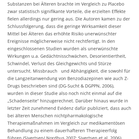
Substanzen bei Älteren brachte im Vergleich zu Placebo
zwar statistisch signifikante Vorteile, die erzielten Effekte
fielen allerdings nur gering aus. Die Autoren kamen zu der
Schlussfolgerung, dass die geringe Wirksamkeit dieser
Mittel bei Älteren das erhöhte Risiko unerwünschter
Ereignisse möglicherweise nicht rechtfertigt. In den
eingeschlossenen Studien wurden als unerwünschte
Wirkungen u.a. Gedächtnisschwächen, Desorientiertheit,
Schwindel, Verlust des Gleichgewichts und Stürze
untersucht. Missbrauch und Abhängigkeit, die sowohl für
die Langzeitanwendung von Benzodiazepinen wie auch Z-
Drugs beschrieben sind (DG-Sucht & DGPPN, 2006),
wurden in dieser Studie also noch nicht einmal auf die
„Schadenseite“ hinzugerechnet. Darüber hinaus wurde in
letzter Zeit zunehmend Evidenz dafür publiziert, dass auch
bei älteren Menschen nichtpharmakologische
Therapiemaßnahmen im Vergleich zur medikamentösen
Behandlung zu einem dauerhafteren Therapieerfolg
führen (Sivertsen/ Nordhus 2007; Sivertsen et al. 2006).