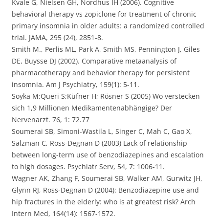
Kvale G, Nielsen GH, Nordhus IH (2006). Cognitive
behavioral therapy vs zopiclone for treatment of chronic
primary insomnia in older adults: a randomized controlled
trial. JAMA, 295 (24), 2851-8.
Smith M., Perlis ML, Park A, Smith MS, Pennington J, Giles
DE, Buysse DJ (2002). Comparative metaanalysis of
pharmacotherapy and behavior therapy for persistent
insomnia. Am J Psychiatry, 159(1): 5-11.
Soyka M;Queri S;Küfner H; Rösner S (2005) Wo verstecken
sich 1,9 Millionen Medikamentenabhängige? Der
Nervenarzt. 76, 1: 72.77
Soumerai SB, Simoni-Wastila L, Singer C, Mah C, Gao X,
Salzman C, Ross-Degnan D (2003) Lack of relationship
between long-term use of benzodiazepines and escalation
to high dosages. Psychiatr Serv, 54, 7: 1006-11.
Wagner AK, Zhang F, Soumerai SB, Walker AM, Gurwitz JH,
Glynn RJ, Ross-Degnan D (2004): Benzodiazepine use and
hip fractures in the elderly: who is at greatest risk? Arch
Intern Med, 164(14): 1567-1572.