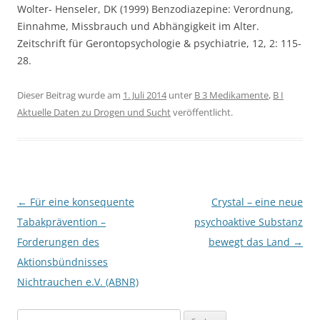
Wolter- Henseler, DK (1999) Benzodiazepine: Verordnung,
Einnahme, Missbrauch und Abhängigkeit im Alter.
Zeitschrift für Gerontopsychologie & psychiatrie, 12, 2: 115-
28.
Dieser Beitrag wurde am
1. Juli 2014
unter
B 3 Medikamente
,
B I
Aktuelle Daten zu Drogen und Sucht
veröffentlicht.
Beitragsnavigation
←
Für eine konsequente
Crystal – eine neue
Tabakprävention –
psychoaktive Substanz
Forderungen des
bewegt das Land
→
Aktionsbündnisses
Nichtrauchen e.V. (ABNR)
Suchen