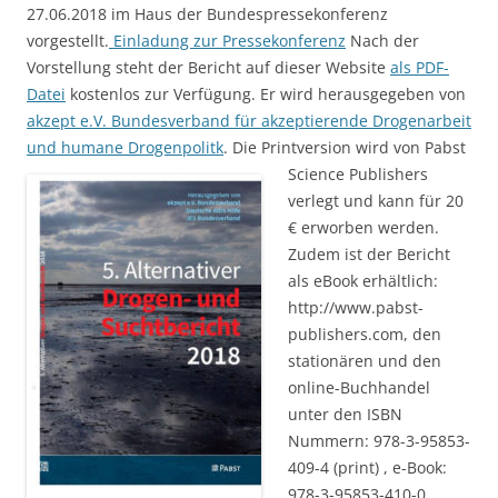
27.06.2018 im Haus der Bundespressekonferenz
vorgestellt.
Einladung zur Pressekonferenz
Nach der
Vorstellung steht der Bericht auf dieser Website
als PDF-
Datei
kostenlos zur Verfügung. Er wird herausgegeben von
akzept e.V. Bundesverband für akzeptierende Drogenarbeit
und humane Drogenpolitk
.
Die Printversion wird von Pabst
Science Publishers
verlegt und kann für 20
€ erworben werden.
Zudem ist der Bericht
als eBook erhältlich:
http://www.pabst-
publishers.com, den
stationären und den
online-Buchhandel
unter den ISBN
Nummern: 978-3-95853-
409-4 (print) , e-Book:
978-3-95853-410-0